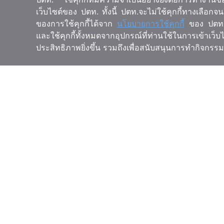
เว็บไซต์ของ ปตท. ทั้งนี้ ปตท.จะไม่ใช้คุกกี้ทางเลือ
ของการใช้คุกกี้ได้จาก
นโยบายการใช้คุกกี้
ของ ปตท. 
และใช้คุกกี้ทั้งหมดจากอุปกรณ์ที่ท่านใช้ในการเข้าเว็
ประสิทธิภาพยิ่งขึ้น รวมถึงเพื่อสนับสนุนการทำกิจก
5
8
3
6
9
ผู้เข้าชม
หน้าหลัก
เกี่ยวกับโ
Social Collaboration
ที่มาแ
Social Collaboration ทำงานอย่างไร
เป้าหมา
กรณีศึกษา Social Collaboration
กรอบแน
โครงสร
แผนกา
โลโก้
ติดต่อเ