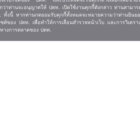
กจนกว่าท่านจะอนุญาตให้ ปตท. เปิดใช้งานคุกกี้ดังกล่าว ท่านสามา
ทั้งนี้ หากท่านกดยอมรับคุกกี้ทั้งหมดจะหมายความว่าท่านยินย
บไซต์ของ ปตท. เพื่อทำให้การเลื่อนสำรวจหน้าเว็บ และการวิเคราะ
รรมทางการตลาดของ ปตท.
ครงการ
บทความ/งานวิจัย/เอกสาร
ละความสำคัญ
บทความ/งานวิจัย/เอกสาร
ยร่วม
เกร็ดเล็กเกร็ดน้อย
วคิดการทำงาน
้างคณะทำงาน
รทำงาน
 OUR Khung BangKachao
รา