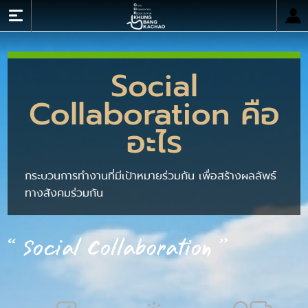
เข้าสู่ระบบ
Social
หน้าหลัก
Collaboration คือ
เกี่ยวกับ OUR Khung BangKachao
บทความ/งานวิจัย/เอกสาร
อะไร
ข่าวและปฏิทินกิจกรรม
เครือข่าย
กระบวนการทำงานที่มีเป้าหมายร่วมกัน เพื่อสร้างผลลัพธ์
ทางสังคมร่วมกัน
คลังภาพ
EN
“ Social Collaboration
”